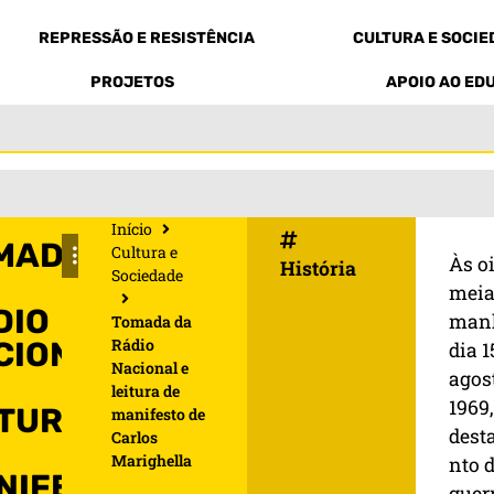
REPRESSÃO E RESISTÊNCIA
CULTURA E SOCI
PROJETOS
APOIO AO ED
Início
MADA
Cultura e
Às oi
História
Sociedade
meia
DIO
manh
Tomada da
Rádio
CIONAL
dia 1
Nacional e
agos
leitura de
1969
ITURA
manifesto de
dest
Carlos
Marighella
nto 
NIFESTO
guerr