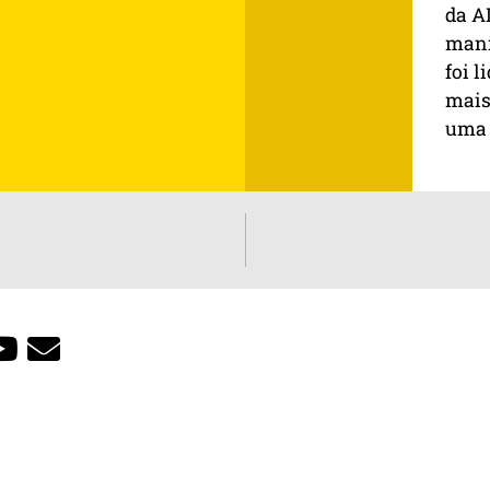
da A
mani
foi l
mais
uma 