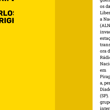
os d
RLOS
Libe
RIGHELLA
a Na
(ALN
inva
esta
tran
ora 
Rádi
Naci
em
Pira
a, pe
Dia
(SP).
grup
inte