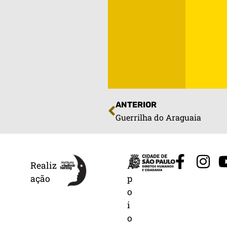
ANTERIOR
Guerrilha do Araguaia
Realiz
A
ação
p
o
i
o