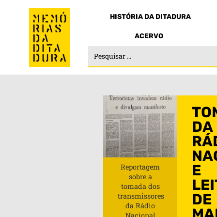
HISTÓRIA DA DITADURA
ACERVO
TO
DA
RÁ
NA
E
Reportagem
sobre a
LE
tomada dos
DE
transmissores
da Rádio
MA
Nacional