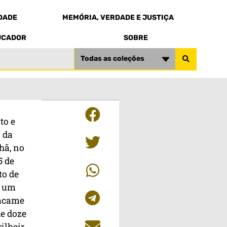
EDADE
MEMÓRIA, VERDADE E JUSTIÇA
UCADOR
SOBRE
Todas as coleções
to e
 da
ã, no
5 de
to de
, um
acame
de doze
ilheir