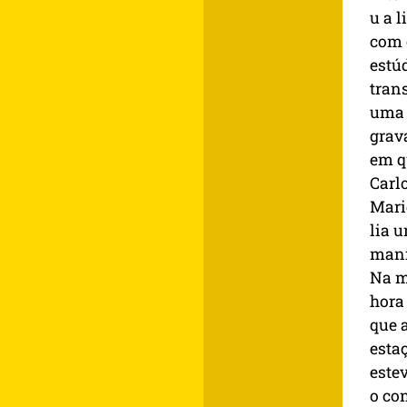
u a l
com 
estú
tran
uma
grav
em q
Carl
Mari
lia 
mani
Na m
hora
que 
esta
este
o co