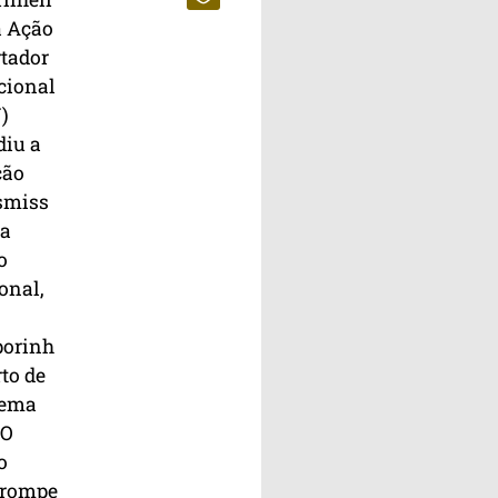
a Ação
rtador
cional
)
diu a
ção
smiss
da
o
onal,
porinh
rto de
dema
 O
o
rrompe