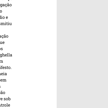
igação
o
dio e
smitiu
ação
ue
os
ghella
um
festo.
eia
 em
a
ção
ve sob
ntrole