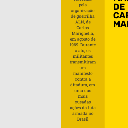
DE
pela
organização
CA
de guerrilha
MA
ALN, de
Carlos
Marighella,
em agosto de
1969. Durante
o ato, os
militantes
transmitiram
um
manifesto
contra a
ditadura, em
uma das
mais
ousadas
ações da luta
armada no
Brasil