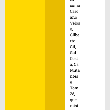
como
Caet
ano
Velos
o,
Gilbe
rto
Gil,
Gal
Cost
a, Os
Muta
ntes
e
Tom
Zé,
que
mist