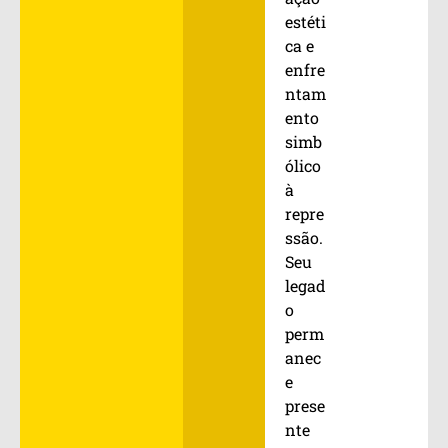
estéti
ca e
enfre
ntam
ento
simb
ólico
à
repre
ssão.
Seu
legad
o
perm
anec
e
prese
nte