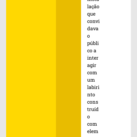
lação
que
convi
dava
o
públi
co a
inter
agir
com
um
labiri
nto
cons
truíd
o
com
elem