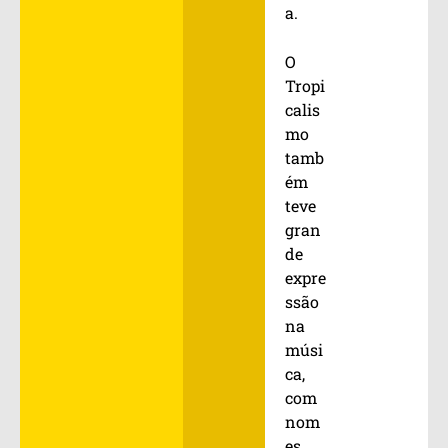
a.
O
Tropi
calis
mo
tamb
ém
teve
gran
de
expre
ssão
na
músi
ca,
com
nom
es