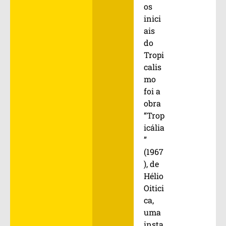
os
inici
ais
do
Tropi
calis
mo
foi a
obra
“Trop
icália
”
(1967
), de
Hélio
Oitici
ca,
uma
insta