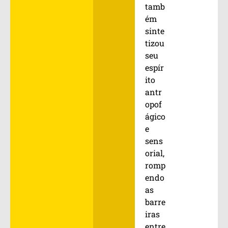
tamb
ém
sinte
tizou
seu
espír
ito
antr
opof
ágico
e
sens
orial,
romp
endo
as
barre
iras
entre