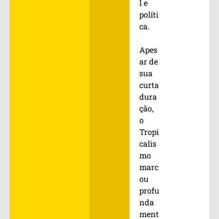
l e
políti
ca.
Apes
ar de
sua
curta
dura
ção,
o
Tropi
calis
mo
marc
ou
profu
nda
ment