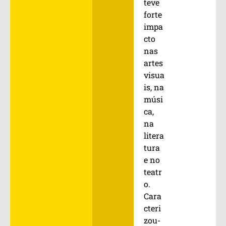
teve
forte
impa
cto
nas
artes
visua
is, na
músi
ca,
na
litera
tura
e no
teatr
o.
Cara
cteri
zou-