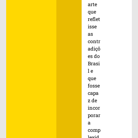
arte
que
reflet
isse
as
contr
adiçõ
es do
Brasi
l e
que
fosse
capa
z de
incor
porar
a
comp
lexid