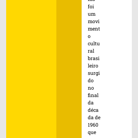
foi
um
movi
ment
o
cultu
ral
brasi
leiro
surgi
do
no
final
da
déca
da de
1960
que