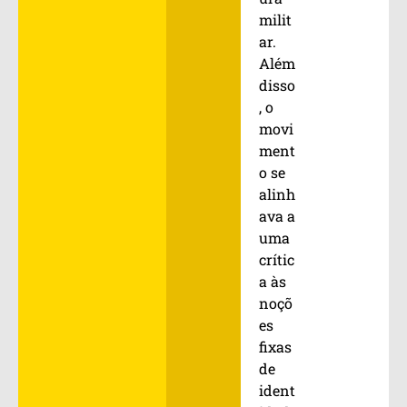
milit
ar.
Além
disso
, o
movi
ment
o se
alinh
ava a
uma
crític
a às
noçõ
es
fixas
de
ident