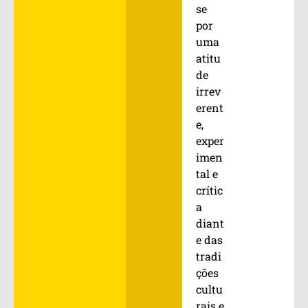
se
por
uma
atitu
de
irrev
erent
e,
exper
imen
tal e
crític
a
diant
e das
tradi
ções
cultu
rais e