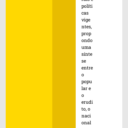
políti
cas
vige
ntes,
prop
ondo
uma
sínte
se
entre
o
popu
lar e
o
erudi
to, o
naci
onal