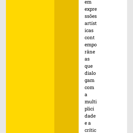
em
expre
ssões
artíst
icas
cont
empo
râne
as
que
dialo
gam
com
a
multi
plici
dade
e a
crític