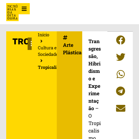
Início
TROPICALISMO
Tran
Arte
Cultura e
sgres
Plástica
Sociedade
são,
Hibri
Tropicalismo
dism
o e
Expe
rime
ntaç
ão
–
O
Tropi
calis
mo