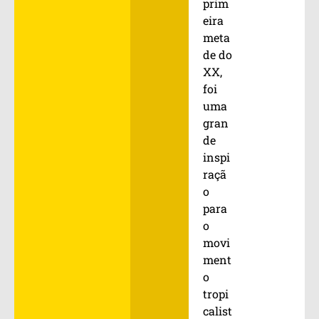
prim
eira
meta
de do
XX,
foi
uma
gran
de
inspi
raçã
o
para
o
movi
ment
o
tropi
calist