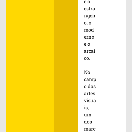
e o
estra
ngeir
o, o
mod
erno
e o
arcai
co.
No
camp
o das
artes
visua
is,
um
dos
marc