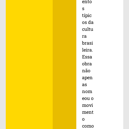
ento
s
típic
os da
cultu
ra
brasi
leira.
Essa
obra
não
apen
as
nom
eou o
movi
ment
o
como