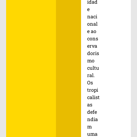
idad
e
naci
onal
e ao
cons
erva
doris
mo
cultu
ral.
Os
tropi
calist
as
defe
ndia
m
uma