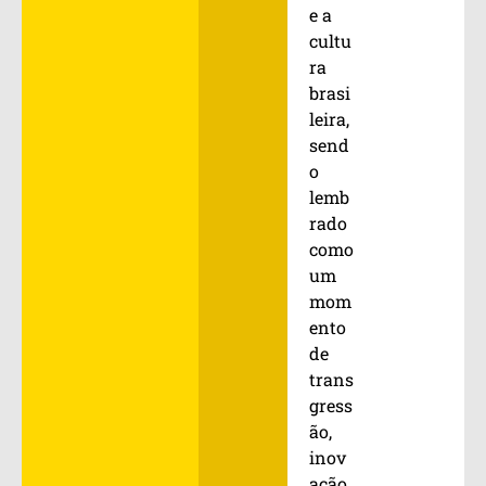
e a
cultu
ra
brasi
leira,
send
o
lemb
rado
como
um
mom
ento
de
trans
gress
ão,
inov
ação