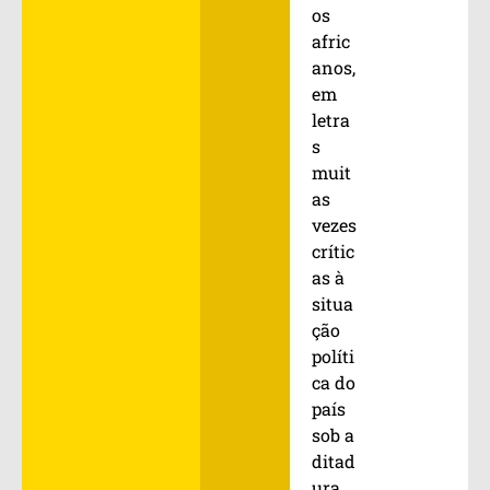
os
afric
anos,
em
letra
s
muit
as
vezes
crític
as à
situa
ção
políti
ca do
país
sob a
ditad
ura