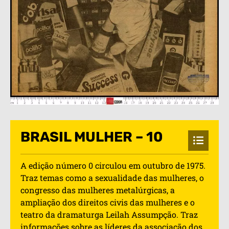
BRASIL MULHER – 10
A edição número 0 circulou em outubro de 1975.
Traz temas como a sexualidade das mulheres, o
congresso das mulheres metalúrgicas, a
ampliação dos direitos civis das mulheres e o
teatro da dramaturga Leilah Assumpção. Traz
informações sobre as líderes da associação dos