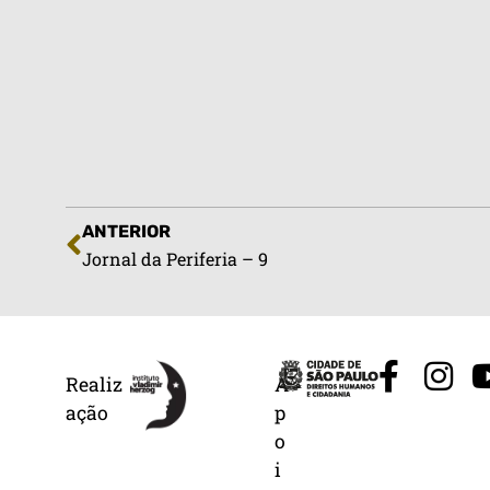
ANTERIOR
Jornal da Periferia – 9
Realiz
A
ação
p
o
i