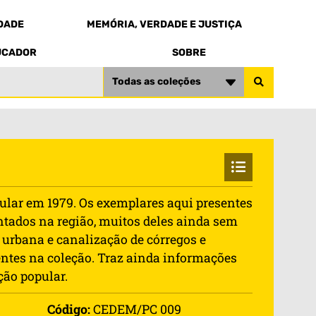
EDADE
MEMÓRIA, VERDADE E JUSTIÇA
UCADOR
SOBRE
Todas as coleções
cular em 1979. Os exemplares aqui presentes
entados na região, muitos deles ainda sem
a urbana e canalização de córregos e
entes na coleção. Traz ainda informações
ção popular.
Código:
CEDEM/PC 009