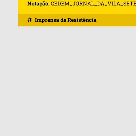
Notação:
CEDEM_JORNAL_DA_VILA_SETE
Imprensa de Resistência