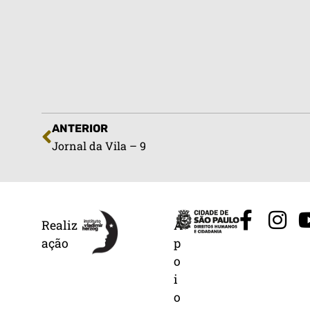
ANTERIOR
Jornal da Vila – 9
Realiz
A
ação
p
o
i
o