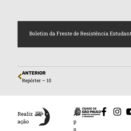
Boletim da Frente de Resistência Estudanti
ANTERIOR
Repórter – 10
Realiz
A
ação
p
o