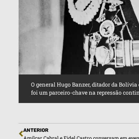
O general Hugo Banzer, ditador da Bolívia 
foi um parceiro-chave na repressão contin
ANTERIOR
Amílcar Cabral e Fidel Castro conversam em even