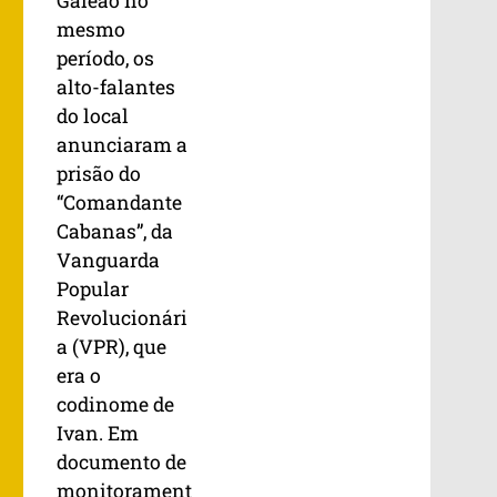
Galeão no
mesmo
período, os
alto-falantes
do local
anunciaram a
prisão do
“Comandante
Cabanas”, da
Vanguarda
Popular
Revolucionári
a (VPR), que
era o
codinome de
Ivan. Em
documento de
monitorament