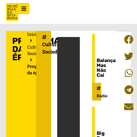
Início
PROGRAMAS
Cultura e
Cultura e
DA
Sociedade
Sociedade
ÉPOCA
Balança
Mas
Programas
Não
da época
Cai
Rádio
Big