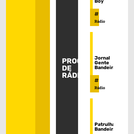
Boy
Rádio
Jornal
PROGRAMAS
Gente
DE
Bandeirantes
RÁDIO
Rádio
Patrulha
Bandeirantes