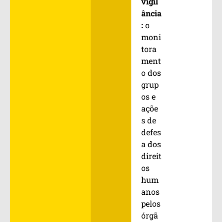
vigil
ância
:
o
moni
tora
ment
o dos
grup
os e
açõe
s de
defes
a dos
direit
os
hum
anos
pelos
órgã