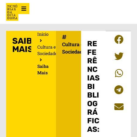
Início
SAIBA
RE
Cultura e
Cultura e
MAIS
FE
Sociedade
Sociedade
RÊ
Saiba
NC
Mais
IAS
BI
BLI
OG
RÁ
FIC
AS: