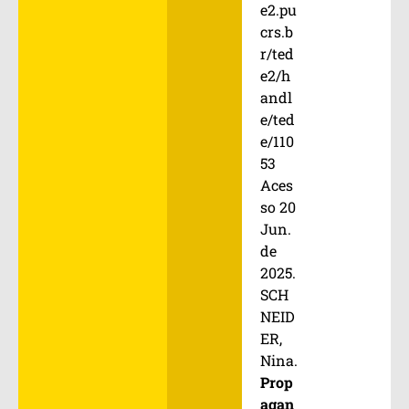
e2.pu
crs.b
r/ted
e2/h
andl
e/ted
e/110
53
Aces
so 20
Jun.
de
2025.
SCH
NEID
ER,
Nina.
Prop
agan