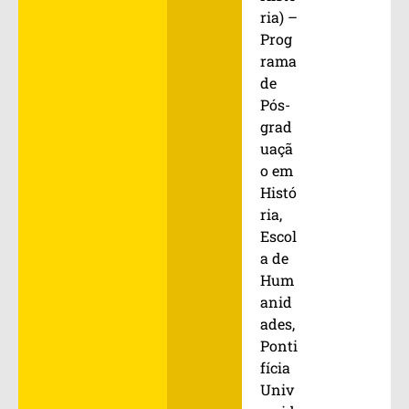
ria) –
Prog
rama
de
Pós-
grad
uaçã
o em
Histó
ria,
Escol
a de
Hum
anid
ades,
Ponti
fícia
Univ