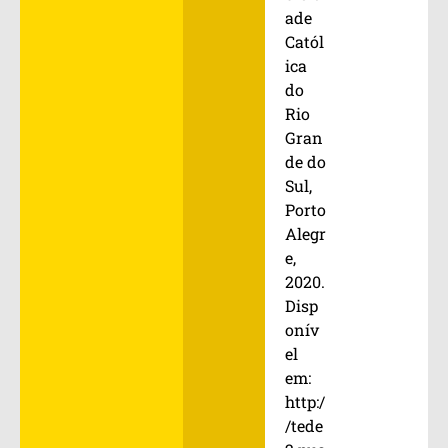
ade
Catól
ica
do
Rio
Gran
de do
Sul,
Porto
Alegr
e,
2020.
Disp
onív
el
em:
http:/
/tede