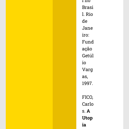
l no
Brasi
l. Rio
de
Jane
iro:
Fund
ação
Getúl
io
Varg
as,
1997.
FICO,
Carlo
s.
A
Utop
ia