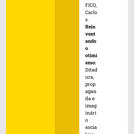
FICO,
Carlo
s.
Rein
vent
ando
o
otimi
smo:
Ditad
ura,
prop
agan
da e
imag
inári
o
socia