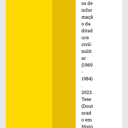
os de
infor
maçã
o da
ditad
ura
civil-
milit
ar
(1969
-
1984)
.
2023.
Tese
(Dout
orad
o em
Histó