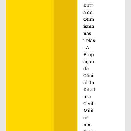
Dutr
a de.
Otim
ismo
nas
Telas
:
A
Prop
agan
da
Ofici
al da
Ditad
ura
Civil-
Milit
ar
nos