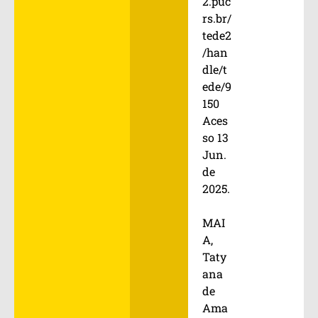
2.puc
rs.br/
tede2
/han
dle/t
ede/9
150
Aces
so 13
Jun.
de
2025.
MAI
A,
Taty
ana
de
Ama