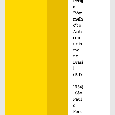
Perig
o
“Ver
melh
o”
: o
Anti
com
unis
mo
no
Brasi
l
(1917
-
1964)
. São
Paul
o:
Pers