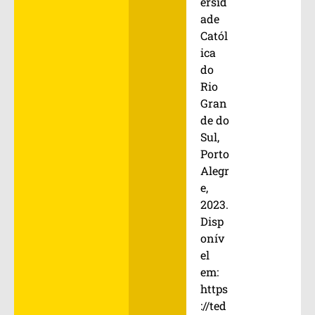
ersid
ade
Catól
ica
do
Rio
Gran
de do
Sul,
Porto
Alegr
e,
2023.
Disp
onív
el
em:
https
://ted