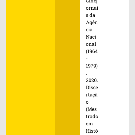
Cinej
ornai
s da
Agên
cia
Naci
onal
(1964
-
1979)
.
2020.
Disse
rtaçã
o
(Mes
trado
em
Histó