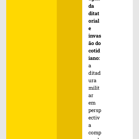
da
ditat
orial
e
invas
ão do
cotid
iano:
a
ditad
ura
milit
ar
em
persp
ectiv
a
comp