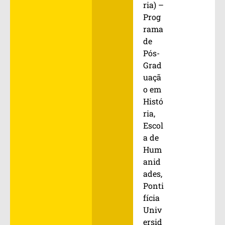
ria) –
Prog
rama
de
Pós-
Grad
uaçã
o em
Histó
ria,
Escol
a de
Hum
anid
ades,
Ponti
fícia
Univ
ersid