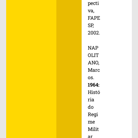
pecti
va,
FAPE
SP,
2002.
NAP
OLIT
ANO,
Marc
os.
1964:
Histó
ria
do
Regi
me
Milit
ar