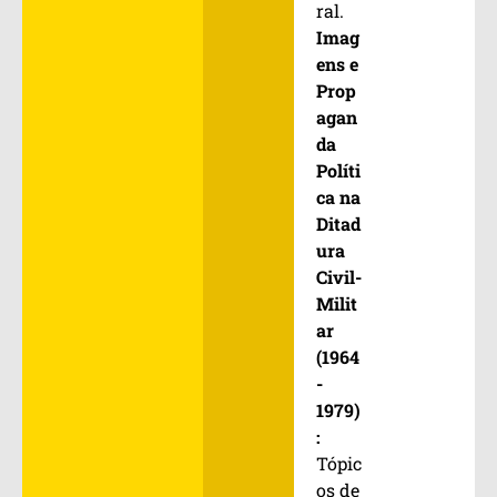
ral.
Imag
ens e
Prop
agan
da
Políti
ca na
Ditad
ura
Civil-
Milit
ar
(1964
-
1979)
:
Tópic
os de