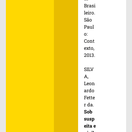
Brasi
leiro.
São
Paul
o:
Cont
exto,
2013.
SILV
A,
Leon
ardo
Fette
r da.
Sob
susp
eita e