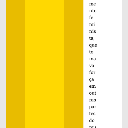
me
nto
fe
mi
nis
ta,
que
to
ma
va
for
ça
em
out
ras
par
tes
do
mu