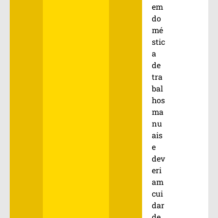
em
do
mé
stic
a
de
tra
bal
hos
ma
nu
ais
e
dev
eri
am
cui
dar
de