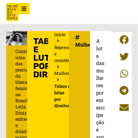
Início
TABUS
A
Mulheres
Repressão
E
lut
Considerada
e
a
LUTAS
uma
resistência
das
das
POR
precursoras
mu
DIREITOS
Mulheres
da
lhe
liberação
res
Tabus e
feminina
por
lutas
no
por
em
Brasil,
direitos
Leila
anc
Diniz
ipa
enfrentou
ção
a
é
ditadura
ant
militar