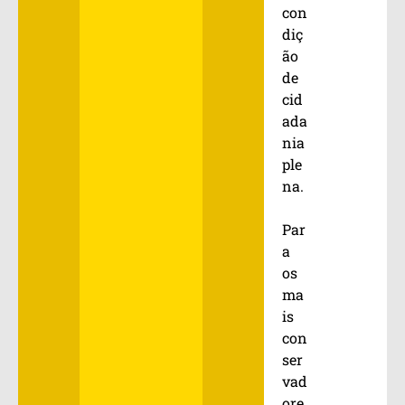
con
diç
ão
de
cid
ada
nia
ple
na.
Par
a
os
ma
is
con
ser
vad
ore