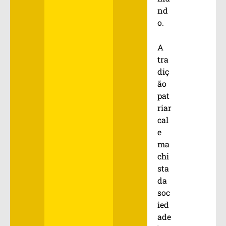
nd
o.
A
tra
diç
ão
pat
riar
cal
e
ma
chi
sta
da
soc
ied
ade