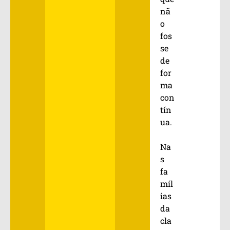
nã
o
fos
se
de
for
ma
con
tín
ua.
Na
s
fa
míl
ias
da
cla