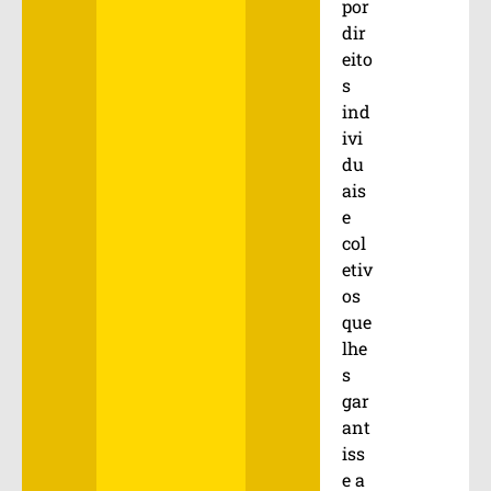
por
dir
eito
s
ind
ivi
du
ais
e
col
etiv
os
que
lhe
s
gar
ant
iss
e a