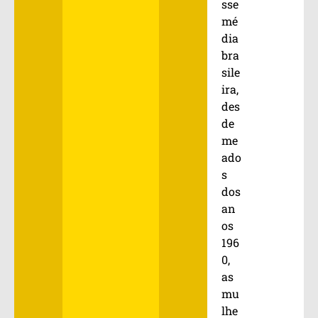
sse
mé
dia
bra
sile
ira,
des
de
me
ado
s
dos
an
os
196
0,
as
mu
lhe