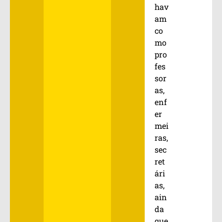
hav
am
co
mo
pro
fes
sor
as,
enf
er
mei
ras,
sec
ret
ári
as,
ain
da
que