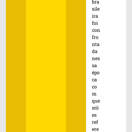
bra
sile
ira
foi
con
fro
nta
da
nes
sa
épo
ca
co
m
que
stõ
es
ref
ere