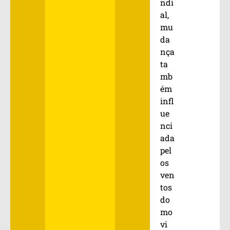
ndi
al,
mu
da
nça
ta
mb
ém
infl
ue
nci
ada
pel
os
ven
tos
do
mo
vi