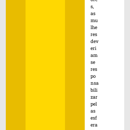
s,
as
mu
lhe
res
dev
eri
am
se
res
po
nsa
bili
zar
pel
as
esf
era