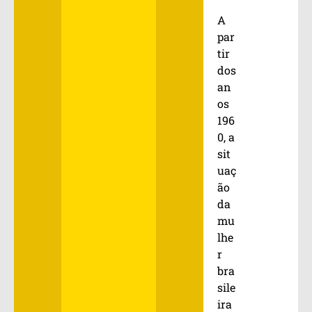
A
par
tir
dos
an
os
196
0, a
sit
uaç
ão
da
mu
lhe
r
bra
sile
ira