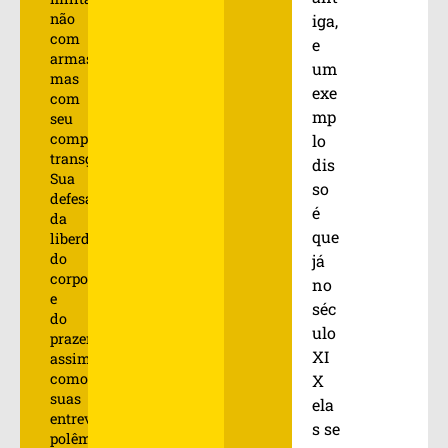
não
iga,
com
e
armas,
um
mas
exe
com
mp
seu
comportamento
lo
transgressor.
dis
Sua
so
defesa
é
da
que
liberdade
do
já
corpo
no
e
séc
do
ulo
prazer,
XI
assim
como
X
suas
ela
entrevistas
s se
polêmicas,