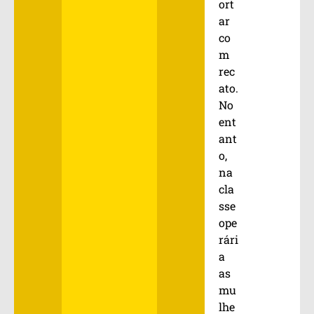
ort
ar
co
m
rec
ato.
No
ent
ant
o,
na
cla
sse
ope
rári
a
as
mu
lhe