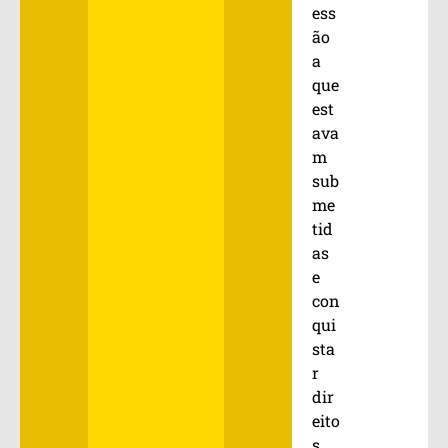
ess
ão
a
que
est
ava
m
sub
me
tid
as
e
con
qui
sta
r
dir
eito
s,