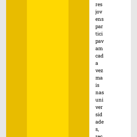
res
jov
ens
par
tici
pav
am
cad
a
vez
ma
is
nas
uni
ver
sid
ade
s,
rec