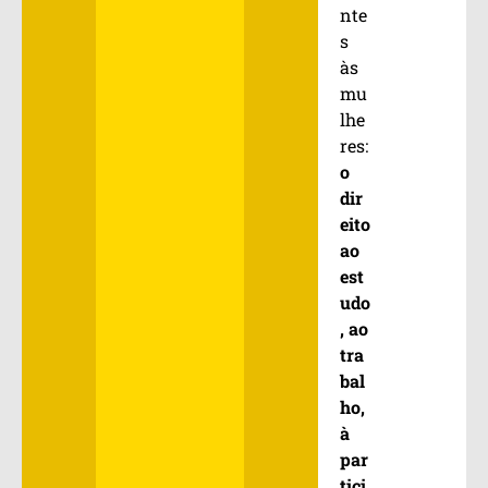
nte
s
às
mu
lhe
res:
o
dir
eito
ao
est
udo
, ao
tra
bal
ho,
à
par
tici