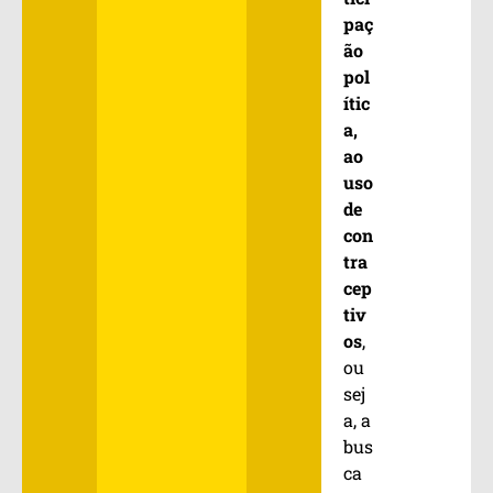
paç
ão
pol
ític
a,
ao
uso
de
con
tra
cep
tiv
os
,
ou
sej
a, a
bus
ca