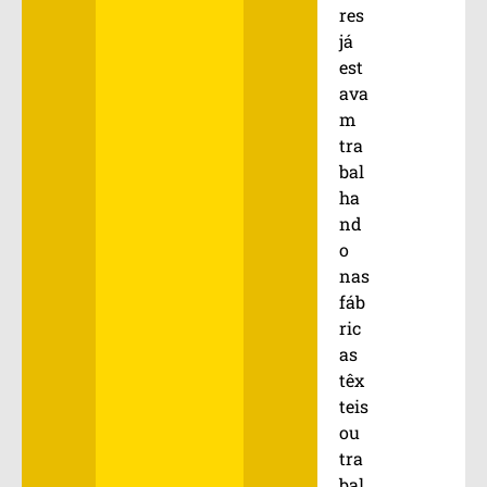
res
já
est
ava
m
tra
bal
ha
nd
o
nas
fáb
ric
as
têx
teis
ou
tra
bal