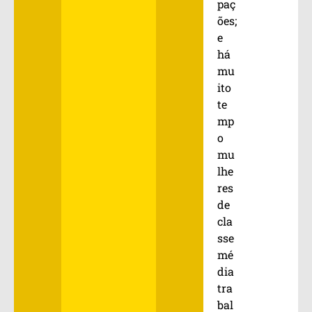
paç
ões;
e
há
mu
ito
te
mp
o
mu
lhe
res
de
cla
sse
mé
dia
tra
bal