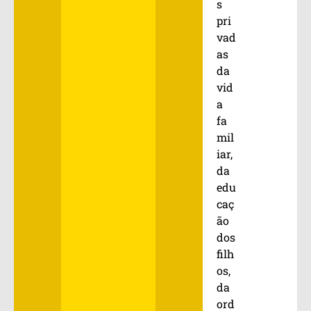
s
pri
vad
as
da
vid
a
fa
mil
iar,
da
edu
caç
ão
dos
filh
os,
da
ord