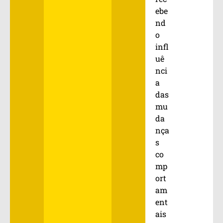
ebe
nd
o
infl
uê
nci
a
das
mu
da
nça
s
co
mp
ort
am
ent
ais