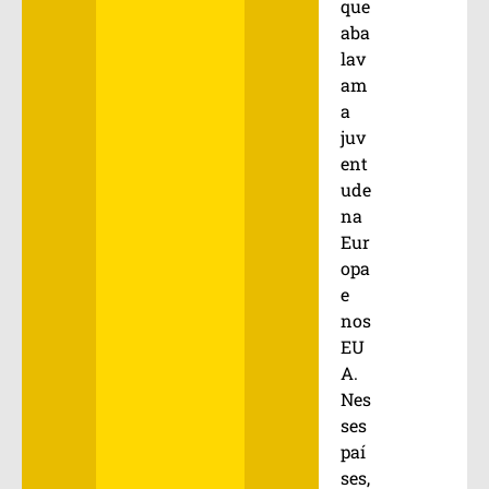
que
aba
lav
am
a
juv
ent
ude
na
Eur
opa
e
nos
EU
A.
Nes
ses
paí
ses,