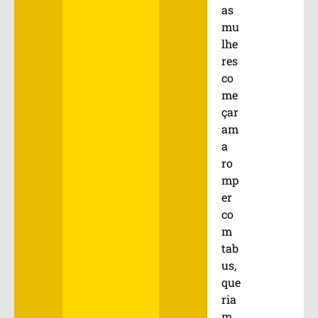
as
mu
lhe
res
co
me
çar
am
a
ro
mp
er
co
m
tab
us,
que
ria
m