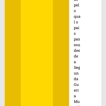
pel
o
qua
l o
paí
s
pas
sou
des
de
a
Seg
un
da
Gu
err
a
Mu