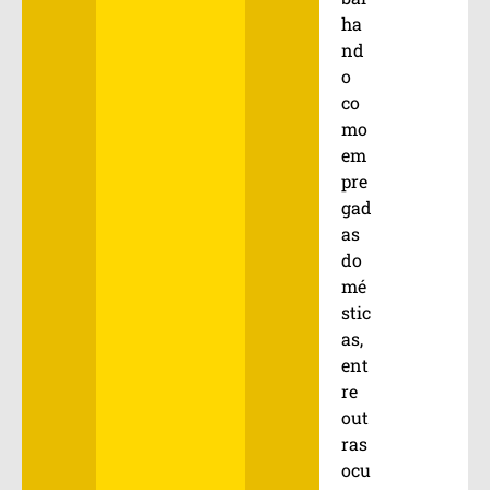
ha
nd
o
co
mo
em
pre
gad
as
do
mé
stic
as,
ent
re
out
ras
ocu