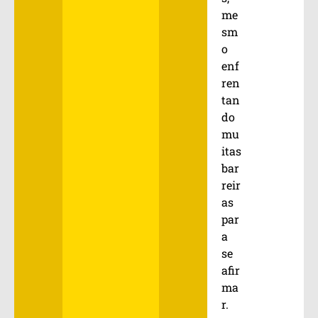
me
sm
o
enf
ren
tan
do
mu
itas
bar
reir
as
par
a
se
afir
ma
r.