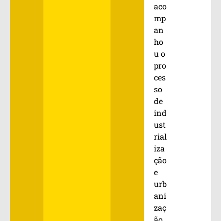
aco
mp
an
ho
u o
pro
ces
so
de
ind
ust
rial
iza
ção
e
urb
ani
zaç
ão