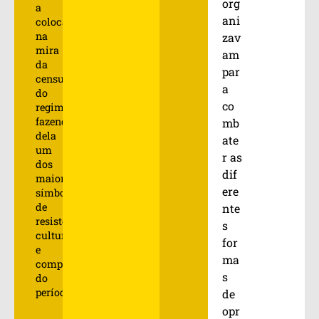
org
a
ani
colocaram
na
zav
mira
am
da
par
censura
a
do
co
regime,
fazendo
mb
dela
ate
um
r as
dos
dif
maiores
ere
símbolos
de
nte
resistência
s
cultural
for
e
ma
comportamental
s
do
período.
de
opr