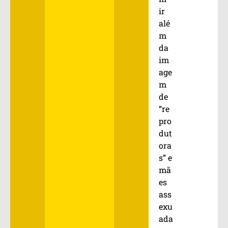
ir
alé
m
da
im
age
m
de
“re
pro
dut
ora
s” e
mã
es
ass
exu
ada