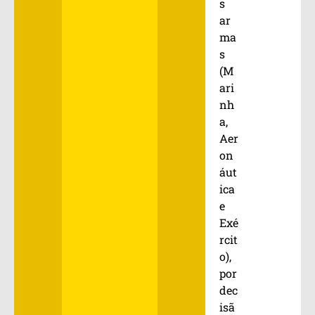
s
ar
ma
s
(M
ari
nh
a,
Aer
on
áut
ica
e
Exé
rcit
o),
por
dec
isã