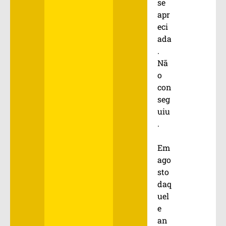
se
apr
eci
ada
.
Nã
o
con
seg
uiu
.
Em
ago
sto
daq
uel
e
an