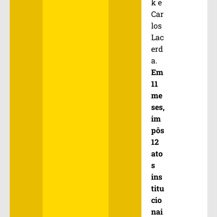
k e
Car
los
Lac
erd
a.
Em
11
me
ses,
im
pôs
12
ato
s
ins
titu
cio
nai