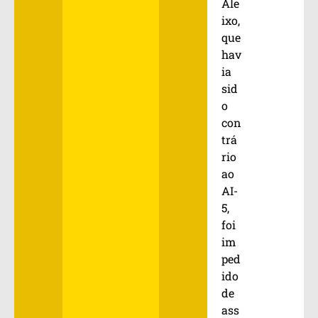
Ale
ixo,
que
hav
ia
sid
o
con
trá
rio
ao
AI-
5,
foi
im
ped
ido
de
ass