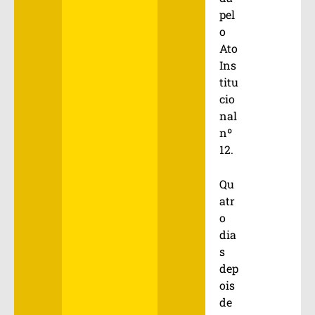
pel
o
Ato
Ins
titu
cio
nal
nº
12.
Qu
atr
o
dia
s
dep
ois
de