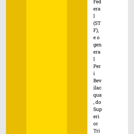
Fed
era
l
(ST
F),
e o
gen
era
l
Per
i
Bev
ilac
qua
, do
Sup
eri
or
Tri