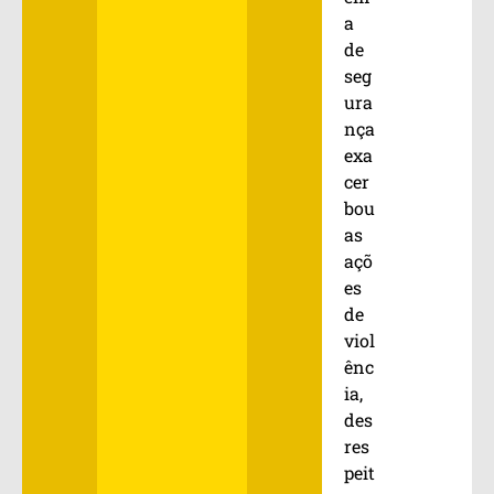
a
de
seg
ura
nça
exa
cer
bou
as
açõ
es
de
viol
ênc
ia,
des
res
peit