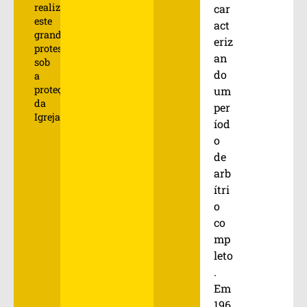
realizou
car
este
act
grande
eriz
protesto
an
sob
do
a
proteção
um
da
per
Igreja.
íod
o
de
arb
ítri
o
co
mp
leto
.
Em
196