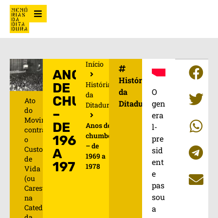
Início
ANOS
História
História
DE
O
da
da
CHUMBO
Ato
gen
Ditadura
Ditadura
do
–
era
Movimento
DE
Anos de
l-
contra
chumbo
1969
pre
o
– de
Custo
sid
A
1969 a
de
ent
1978
1978
Vida
e
(ou
pas
Carestia),
sou
na
Catedral
a
da