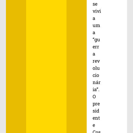
se
vivi
a
um
a
“gu
err
a
rev
olu
cio
nár
ia”.
O
pre
sid
ent
e
Cos