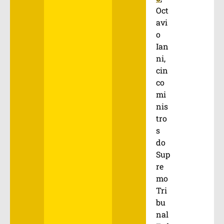
Oct
avi
o
Ian
ni,
cin
co
mi
nis
tro
s
do
Sup
re
mo
Tri
bu
nal