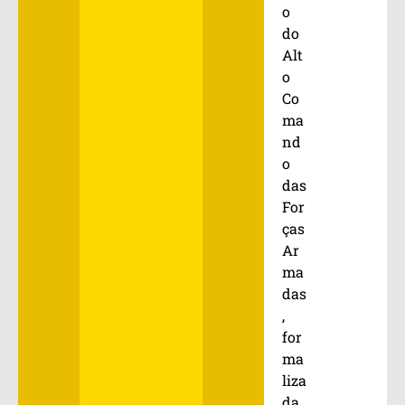
o
do
Alt
o
Co
ma
nd
o
das
For
ças
Ar
ma
das
,
for
ma
liza
da