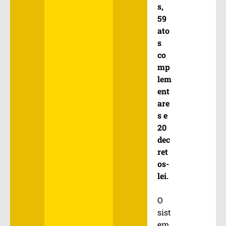
s,
59
ato
s
co
mp
lem
ent
are
s e
20
dec
ret
os-
lei.
O
sist
em