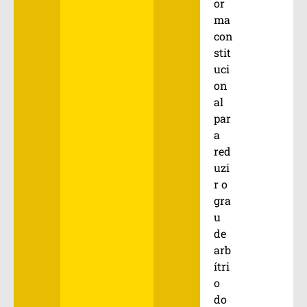
or
ma
con
stit
uci
on
al
par
a
red
uzi
r o
gra
u
de
arb
ítri
o
do