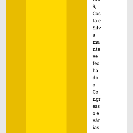
9,
Cos
ta e
Silv
a
ma
nte
ve
fec
ha
do
o
Co
ngr
ess
o e
vár
ias