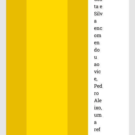
ta e
Silv
a
enc
om
en
do
u
ao
vic
e,
Ped
ro
Ale
ixo,
um
a
ref