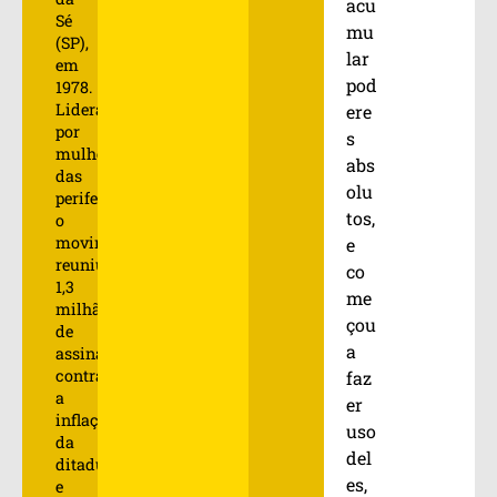
acu
Sé
mu
(SP),
lar
em
pod
1978.
Liderado
ere
por
s
mulheres
abs
das
olu
periferias,
tos,
o
movimento
e
reuniu
co
1,3
me
milhão
çou
de
a
assinaturas
contra
faz
a
er
inflação
uso
da
del
ditadura
es,
e