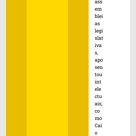
ass
em
blei
as
legi
slat
iva
s,
apo
sen
tou
int
ele
ctu
ais,
co
mo
Cai
o