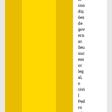
con
diç
ões
de
gov
ern
ar.
Seu
suc
ess
or
leg
al,
o
civi
l
Ped
ro