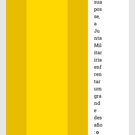
sua
pos
se,
a
Ju
nta
Mil
itar
iria
enf
ren
tar
um
gra
nd
e
des
afio
:
o