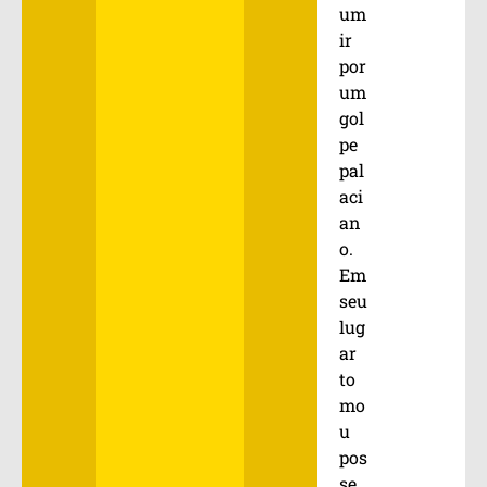
um
ir
por
um
gol
pe
pal
aci
an
o.
Em
seu
lug
ar
to
mo
u
pos
se