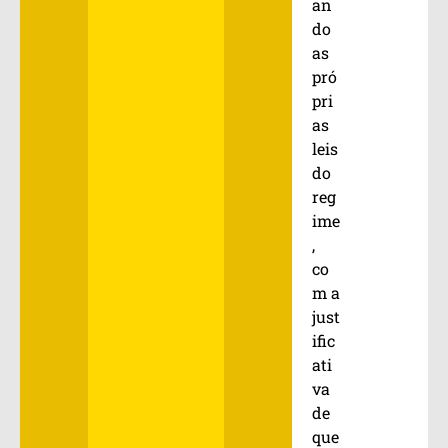
an
do
as
pró
pri
as
leis
do
reg
ime
,
co
m a
just
ific
ati
va
de
que