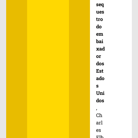
seq
ues
tro
do
em
bai
xad
or
dos
Est
ado
s
Uni
dos
,
Ch
arl
es
Elb