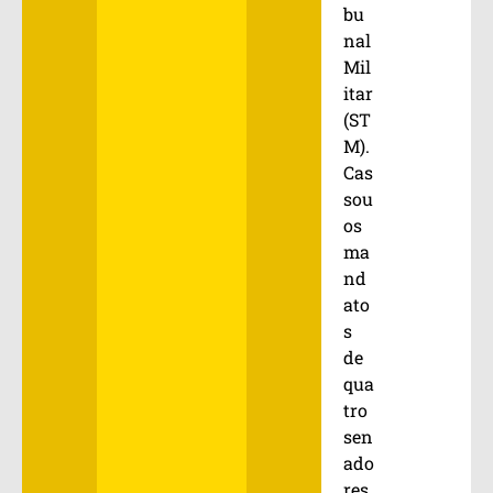
bu
nal
Mil
itar
(ST
M).
Cas
sou
os
ma
nd
ato
s
de
qua
tro
sen
ado
res