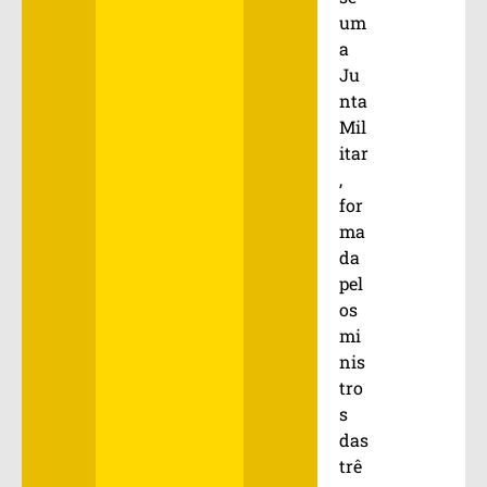
um
a
Ju
nta
Mil
itar
,
for
ma
da
pel
os
mi
nis
tro
s
das
trê