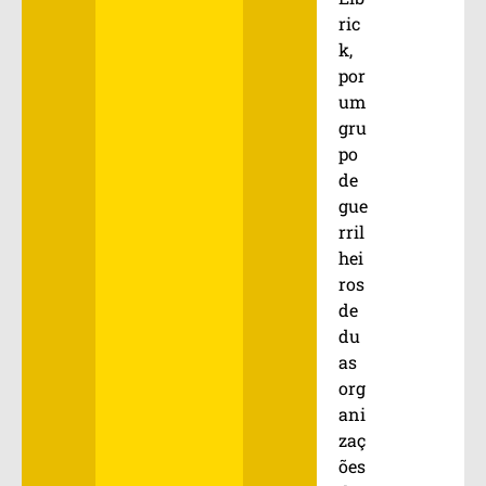
ric
k,
por
um
gru
po
de
gue
rril
hei
ros
de
du
as
org
ani
zaç
ões