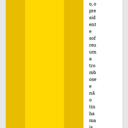
o, o
pre
sid
ent
e
sof
reu
um
a
tro
mb
ose
e
nã
o
tin
ha
ma
is