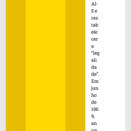
AI-
5 e
res
tab
ele
cer
a
“leg
ali
da
de”.
Em
jun
ho
de
196
9,
an
un