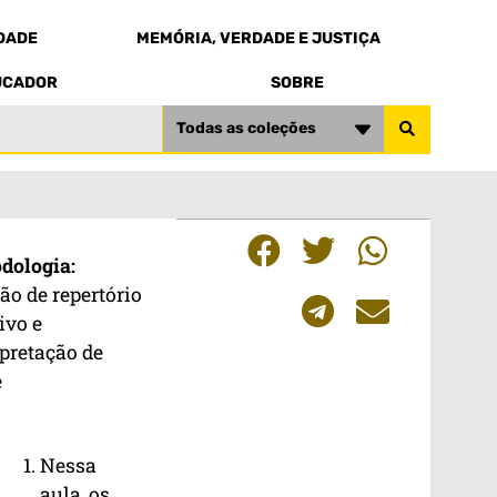
EDADE
MEMÓRIA, VERDADE E JUSTIÇA
UCADOR
SOBRE
Todas as coleções
dologia:
ão de repertório
ivo e
rpretação de
e
Nessa
aula, os