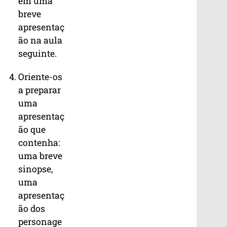
em uma
breve
apresentaç
ão na aula
seguinte.
Oriente-os
a preparar
uma
apresentaç
ão que
contenha:
uma breve
sinopse,
uma
apresentaç
ão dos
personage