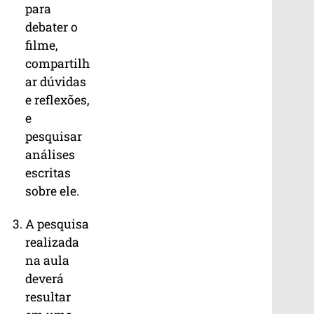
para
debater o
filme,
compartilh
ar dúvidas
e reflexões,
e
pesquisar
análises
escritas
sobre ele.
A pesquisa
realizada
na aula
deverá
resultar