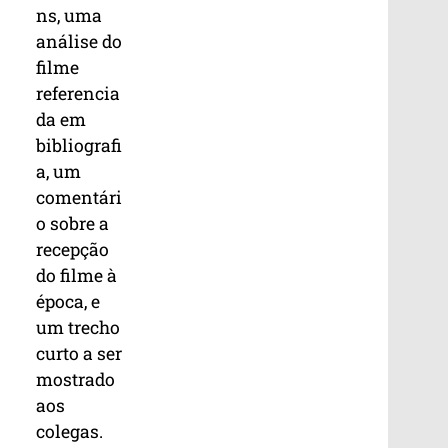
ns, uma
análise do
filme
referencia
da em
bibliografi
a, um
comentári
o sobre a
recepção
do filme à
época, e
um trecho
curto a ser
mostrado
aos
colegas.