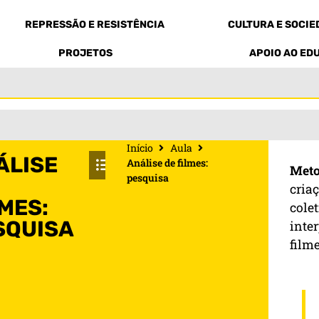
REPRESSÃO E RESISTÊNCIA
CULTURA E SOCI
PROJETOS
APOIO AO ED
Início
Aula
ÁLISE
Análise de filmes:
Meto
pesquisa
criaç
MES:
colet
SQUISA
inte
film