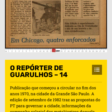
O REPÓRTER DE
GUARULHOS – 14
Publicação que começou a circular no fim dos
anos 1970, na cidade da Grande São Paulo. A
edição de setembro de 1982 traz as propostas do
PT para governar a cidade, informações da
campanha salarial dos metalúrgicos daquele