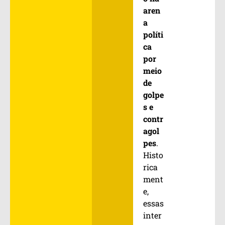
aren
a
políti
ca
por
meio
de
golpe
s e
contr
agol
pes
.
Histo
rica
ment
e,
essas
inter