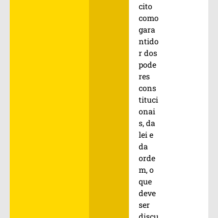
cito
como
gara
ntido
r dos
pode
res
cons
tituci
onai
s, da
lei e
da
orde
m, o
que
deve
ser
discu