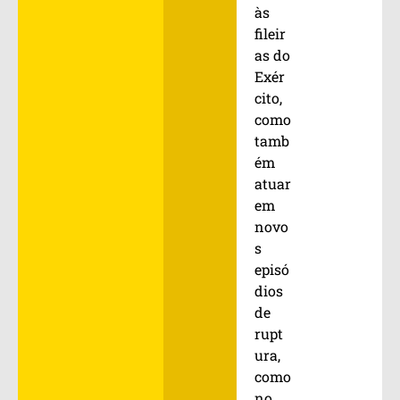
às
fileir
as do
Exér
cito,
como
tamb
ém
atuar
em
novo
s
episó
dios
de
rupt
ura,
como
no