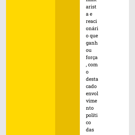
arist
a e
reaci
onári
o que
ganh
ou
força
, com
o
desta
cado
envol
vime
nto
políti
co
das