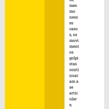
mes
mo
ness
es
caso
s, os
movi
ment
os
golpi
stas
conti
nuar
am a
se
artic
ular
e,