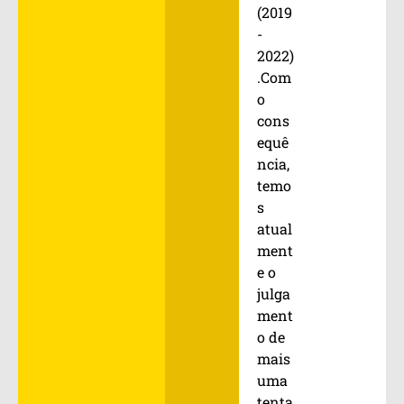
(2019
-
2022)
.Com
o
cons
equê
ncia,
temo
s
atual
ment
e o
julga
ment
o de
mais
uma
tenta