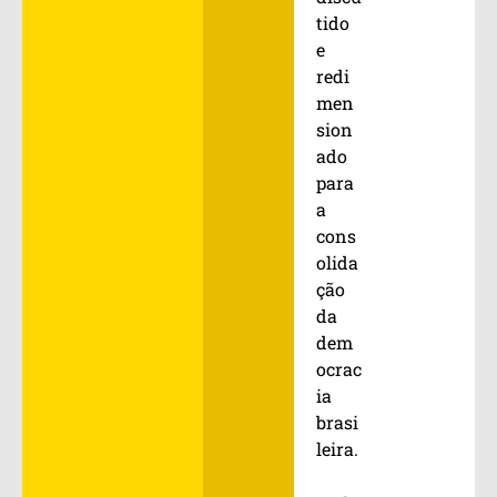
tido
e
redi
men
sion
ado
para
a
cons
olida
ção
da
dem
ocrac
ia
brasi
leira.