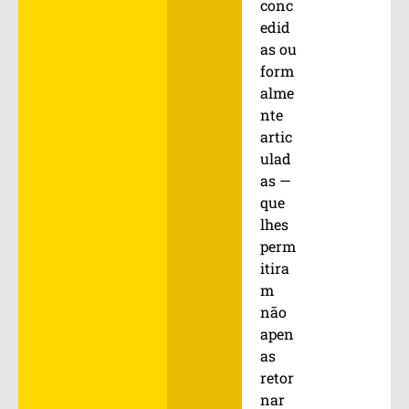
conc
edid
as ou
form
alme
nte
artic
ulad
as —
que
lhes
perm
itira
m
não
apen
as
retor
nar