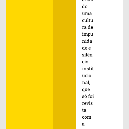
do
uma
cultu
ra de
impu
nida
de e
silên
cio
instit
ucio
nal,
que
só foi
revis
ta
com
a