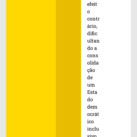
efeit
o
contr
ário,
dific
ultan
do a
cons
olida
ção
de
um
Esta
do
dem
ocrát
ico
inclu
sivo,