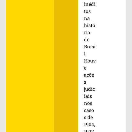
inédi
tos
na
histó
ria
do
Brasi
l.
Houv
e
açõe
s
judic
iais
nos
caso
s de
1904,
1922,