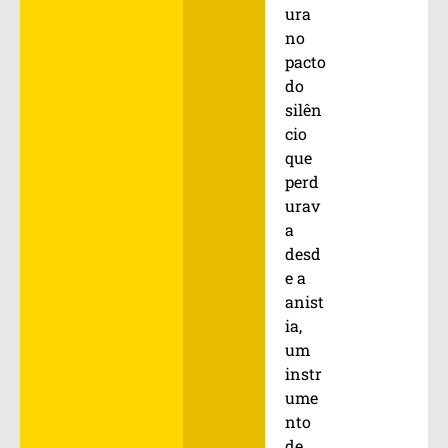
ura
no
pacto
do
silên
cio
que
perd
urav
a
desd
e a
anist
ia,
um
instr
ume
nto
de