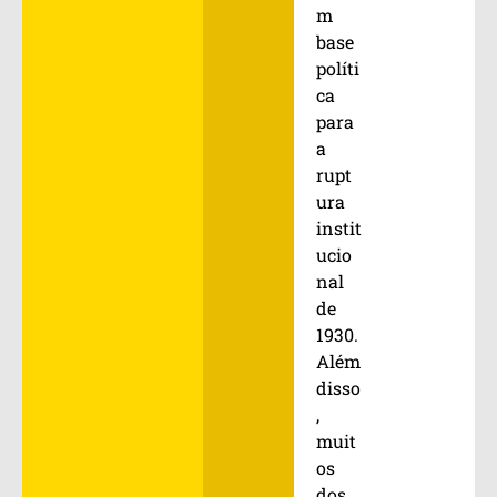
m
base
políti
ca
para
a
rupt
ura
instit
ucio
nal
de
1930.
Além
disso
,
muit
os
dos