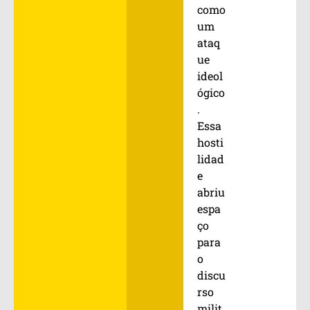
como
um
ataq
ue
ideol
ógico
.
Essa
hosti
lidad
e
abriu
espa
ço
para
o
discu
rso
milit