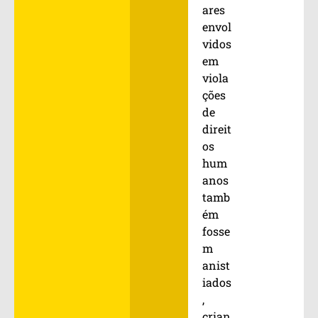
ares
envol
vidos
em
viola
ções
de
direit
os
hum
anos
tamb
ém
fosse
m
anist
iados
,
crian