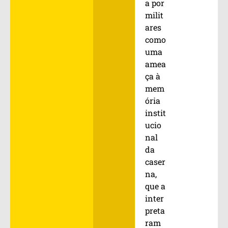
a por
milit
ares
como
uma
amea
ça à
mem
ória
instit
ucio
nal
da
caser
na,
que a
inter
preta
ram