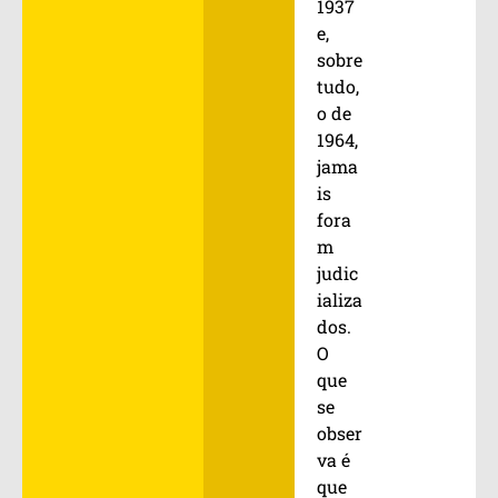
1937
e,
sobre
tudo,
o de
1964,
jama
is
fora
m
judic
ializa
dos.
O
que
se
obser
va é
que