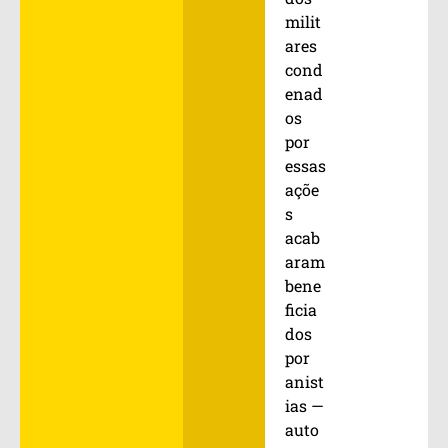
milit
ares
cond
enad
os
por
essas
açõe
s
acab
aram
bene
ficia
dos
por
anist
ias —
auto