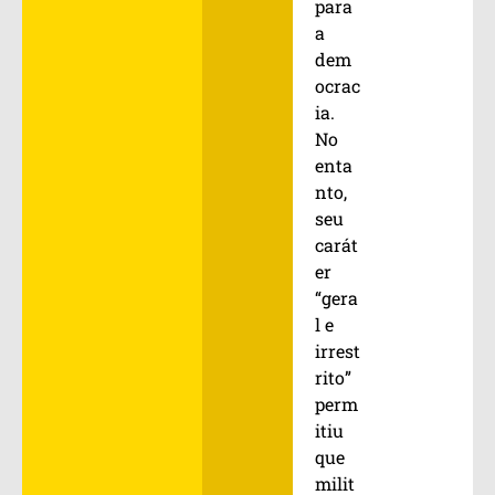
para
a
dem
ocrac
ia.
No
enta
nto,
seu
carát
er
“gera
l e
irrest
rito”
perm
itiu
que
milit