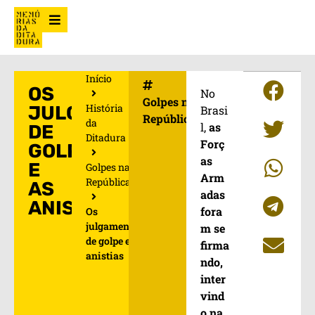
Início
OS
No
Golpes na
História
JULGAMENTOS
Brasi
República
da
l,
as
DE
Ditadura
Forç
GOLPE
as
E
Golpes na
Arm
República
AS
adas
ANISTIAS
fora
Os
julgamentos
m se
de golpe e as
firma
anistias
ndo,
inter
vind
o na