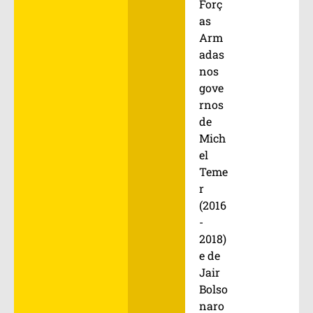
Forç
as
Arm
adas
nos
gove
rnos
de
Mich
el
Teme
r
(2016
-
2018)
e de
Jair
Bolso
naro