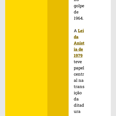
golpe
de
1964.
A
Lei
da
Anist
ia de
1979
teve
papel
centr
al na
trans
ição
da
ditad
ura