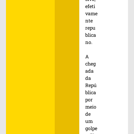
efeti
vame
nte
repu
blica
no.
A
cheg
ada
da
Repú
blica
por
meio
de
um
golpe