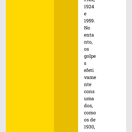
1924
e
1959.
No
enta
nto,
os
golpe
s
efeti
vame
nte
cons
uma
dos,
como
os de
1930,