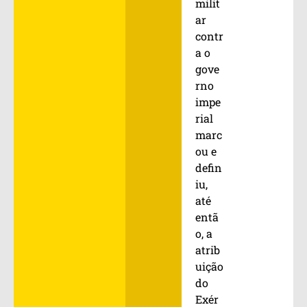
milit
ar
contr
a o
gove
rno
impe
rial
marc
ou e
defin
iu,
até
entã
o, a
atrib
uição
do
Exér