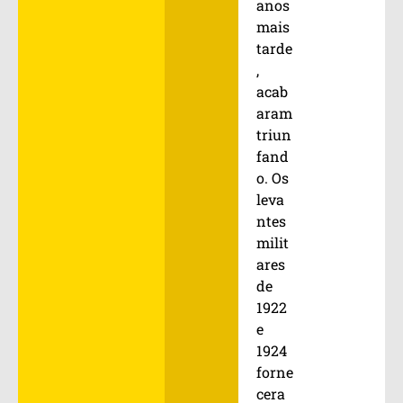
anos
mais
tarde
,
acab
aram
triun
fand
o. Os
leva
ntes
milit
ares
de
1922
e
1924
forne
cera