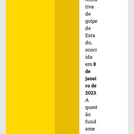
tiva
de
golpe
de
Esta
do,
ocorr
ida
em
8
de
janei
ro de
2023
.
A
quest
ão
fund
ame