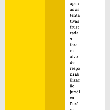
apen
as as
tenta
tivas
frust
rada
s
fora
m
alvo
de
respo
nsab
ilizaç
ão
jurídi
ca.
Poré
m,