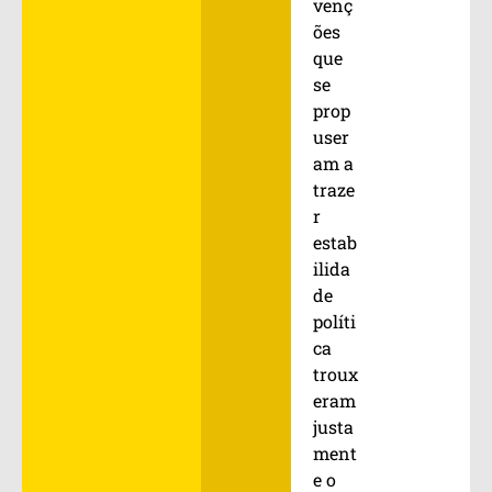
venç
ões
que
se
prop
user
am a
traze
r
estab
ilida
de
políti
ca
troux
eram
justa
ment
e o