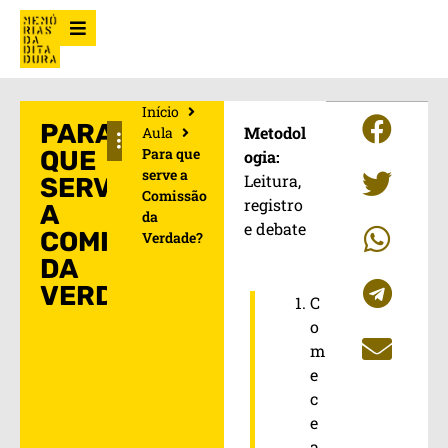
Início
PARA
Metodol
Aula
Para que
QUE
ogia:
serve a
Leitura,
SERVE
Comissão
registro
A
da
e debate
COMISSÃO
Verdade?
DA
VERDADE?
C
o
m
e
c
e
a