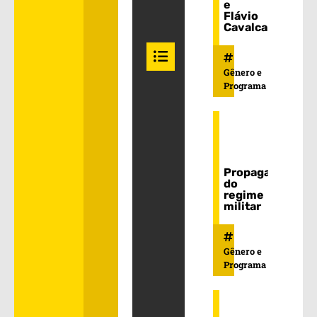
e
Flávio
Cavalcanti
Gênero e
Programa
Propaganda
do
regime
militar
Gênero e
Programa