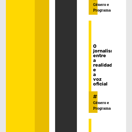
Gênero e
Programa
O
jornalismo:
entre
a
realidade
e
a
voz
oficial
Gênero e
Programa