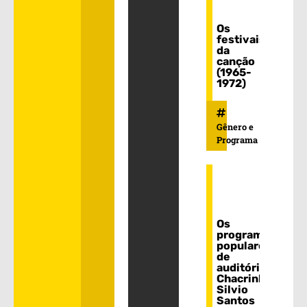
Os
festivais
da
canção
(1965-
1972)
Gênero e
Programa
Os
programas
populares
de
auditório:
Chacrinha,
Silvio
Santos