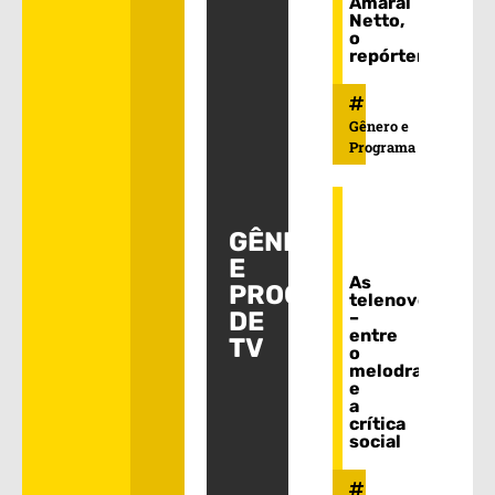
Amaral
Netto,
o
repórter
Gênero e
Programa
GÊNEROS
E
As
PROGRAMAS
telenovelas
DE
–
entre
TV
o
melodrama
e
a
crítica
social