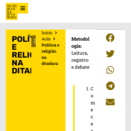
Início
POLÍTICA
Metodol
Aula
Política e
E
ogia:
religião
Leitura,
RELIGIÃO
na
registro
NA
ditadura
e debate
DITADURA
C
o
m
e
c
e
a