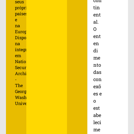
con
seus
tin
próprios
países
ent
e
al.
na
O
Europa."
ent
Disponível
en
na
íntegra
di
em
me
National
nto
Security
das
Archive
con
-
The
exõ
George
es e
Washington
o
University.
est
abe
leci
me