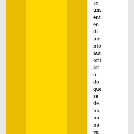
se
um
ent
en
di
me
nto
aut
orit
ári
o
do
que
se
de
no
mi
na
va