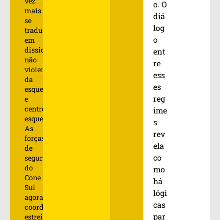
vez
o. O
mais
diá
se
log
traduz
o
em
dissidência
ent
não
re
violenta
ess
da
es
esquerda
reg
e
centro-
ime
esquerda.
s
As
rev
forças
ela
de
co
segurança
do
mo
Cone
há
Sul
lógi
agora
cas
coordenam
par
estreitamente