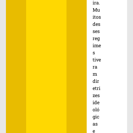
ira.
Mu
itos
des
ses
reg
ime
s
tive
ra
m
dir
etri
zes
ide
oló
gic
as
e