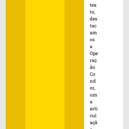
tex
to,
des
tac
am
os
a
Ope
raç
ão
Co
nd
or,
um
a
arti
cul
açã