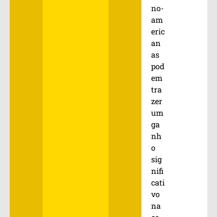
no-
am
eric
an
as
pod
em
tra
zer
um
ga
nh
o
sig
nifi
cati
vo
na