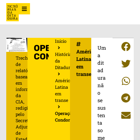
Início
OPERAÇÃO
Um
América
História
CONDOR
a
Trecho
Latina
da
dit
de
em
Ditadura
ad
relatório
transe
baseado
ura
América
em
nã
Latina
informações
o
em
da
se
transe
CIA,
sus
redigido
Operação
pelo
ten
Condor
Secretário
ta
Adjunto
so
de
me
Estado