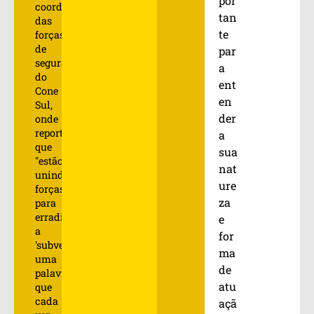
por
coordenação
tan
das
te
forças
de
par
segurança
a
do
ent
Cone
en
Sul,
der
onde
reporta
a
que
sua
"estão
nat
unindo
ure
forças
za
para
erradicar
e
a
for
'subversão',
ma
uma
de
palavra
atu
que
cada
açã