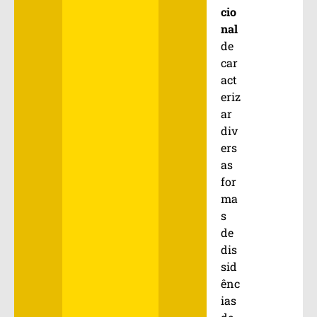
cio
nal
de
car
act
eriz
ar
div
ers
as
for
ma
s
de
dis
sid
ênc
ias