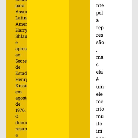
nte
para
Assuntos
pel
Latino-
a
Americanos,
rep
Harry
res
Shlaudeman,
são
e
apresentado
,
ao
ma
Secretário
s
de
ela
Estado
é
Henry
Kissinger
um
em
ele
agosto
me
de
nto
1976.
mu
O
documento
ito
resume
im
a