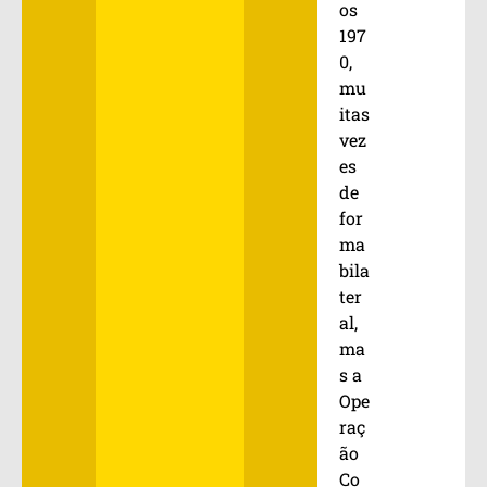
os
197
0,
mu
itas
vez
es
de
for
ma
bila
ter
al,
ma
s a
Ope
raç
ão
Co