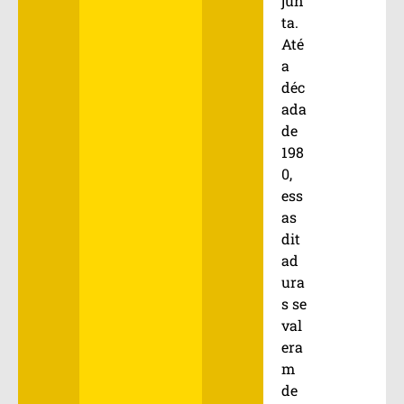
jun
ta.
Até
a
déc
ada
de
198
0,
ess
as
dit
ad
ura
s se
val
era
m
de