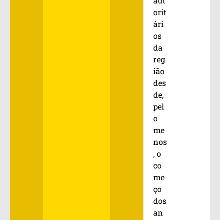
aut
orit
ári
os
da
reg
ião
des
de,
pel
o
me
nos
, o
co
me
ço
dos
an