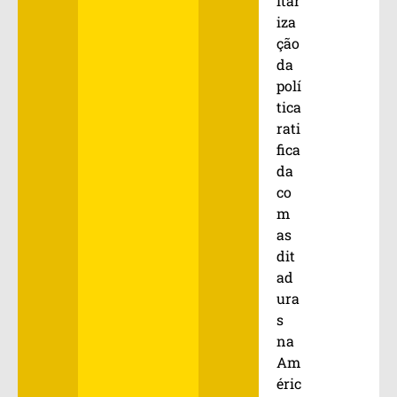
itar
iza
ção
da
polí
tica
rati
fica
da
co
m
as
dit
ad
ura
s
na
Am
éric