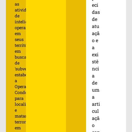
as
eci
atividades
das
de
de
inteligência;
atu
operam
açã
em
seus
o e
territórios
a
em
exi
busca
stê
de
nci
'subversivos';
estabeleceram
a
a
de
Operação
um
Condor
a
para
arti
localizar
e
cul
matar
açã
terroristas...
o
em