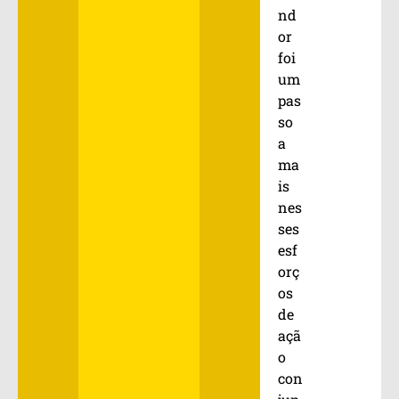
nd
or
foi
um
pas
so
a
ma
is
nes
ses
esf
orç
os
de
açã
o
con