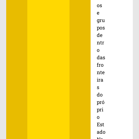
os
e
gru
pos
de
ntr
o
das
fro
nte
ira
s
do
pró
pri
o
Est
ado