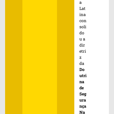
a
Lat
ina
con
soli
do
u a
dir
etri
z
da
Do
utri
na
de
Seg
ura
nça
Na