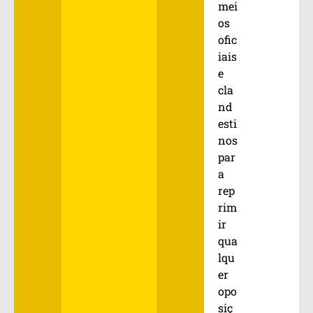
mei
os
ofic
iais
e
cla
nd
esti
nos
par
a
rep
rim
ir
qua
lqu
er
opo
siç