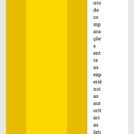
nto
de
co
mp
ara
çõe
s
ent
re
as
exp
eriê
nci
as
aut
orit
ári
as
lati