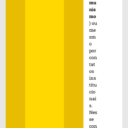
mu
nis
mo
) ou
me
sm
o
por
con
tat
os
ins
titu
cio
nai
s.
Nes
se
con