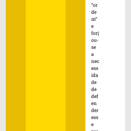
“or
de
m”
e
forj
ou-
se
a
nec
ess
ida
de
de
def
en
der
ess
e