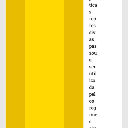
tica
s
rep
res
siv
as
pas
sou
a
ser
util
iza
da
pel
os
reg
ime
s