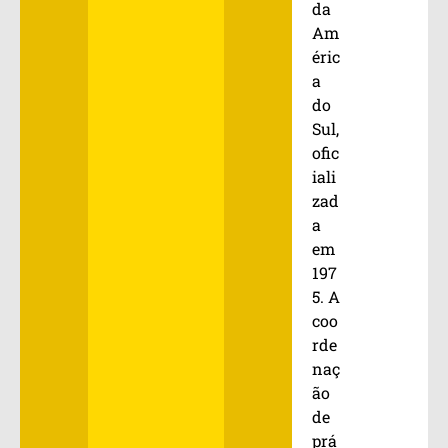
da
Am
éric
a
do
Sul,
ofic
iali
zad
a
em
197
5. A
coo
rde
naç
ão
de
prá