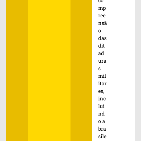
co
mp
ree
nsã
o
das
dit
ad
ura
s
mil
itar
es,
inc
lui
nd
o a
bra
sile