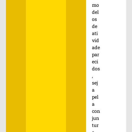
mo
del
os
de
ati
vid
ade
par
eci
dos
,
sej
a
pel
a
con
jun
tur