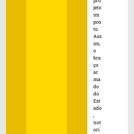
pro
jeto
im
pos
to.
Ass
im,
o
bra
ço
ar
ma
do
do
Est
ado
,
not
ori