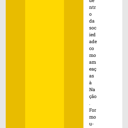
de
ntr
o
da
soc
ied
ade
co
mo
am
eaç
as
à
Na
ção
.
For
mo
u-