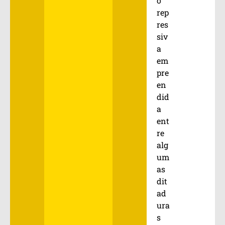
o
rep
res
siv
a
em
pre
en
did
a
ent
re
alg
um
as
dit
ad
ura
s