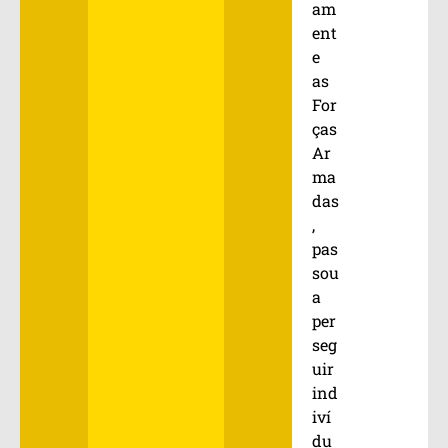
am
ent
e
as
For
ças
Ar
ma
das
,
pas
sou
a
per
seg
uir
ind
iví
du