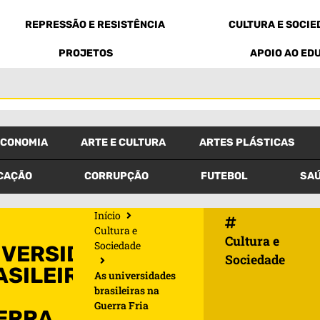
REPRESSÃO E RESISTÊNCIA
CULTURA E SOCI
PROJETOS
APOIO AO ED
ECONOMIA
ARTE E CULTURA
ARTES PLÁSTICAS
CAÇÃO
CORRUPÇÃO
FUTEBOL
SAÚ
Início
Cultura e
Cultura e
Sociedade
IVERSIDADES
Sociedade
ASILEIRAS
As universidades
brasileiras na
Guerra Fria
ERRA