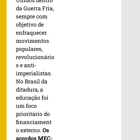
Unidos dentro
da Guerra Fria,
sempre com
objetivo de
enfraquecer
movimentos
populares,
revolucionário
s e anti-
imperialistas.
No Brasil da
ditadura, a
educação foi
um foco
prioritário do
financiament
o externo.
Os
acordos MEC-