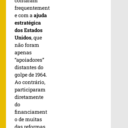
contaram
frequentement
e com a
ajuda
estratégica
dos Estados
Unidos
, que
não foram
apenas
“apoiadores”
distantes do
golpe de 1964.
Ao contrário,
participaram
diretamente
do
financiament
o de muitas
das reformas