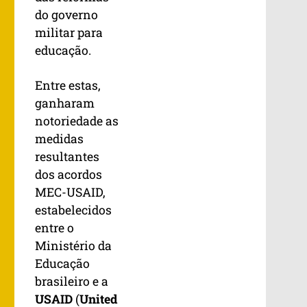
do governo
militar para
educação.
Entre estas,
ganharam
notoriedade as
medidas
resultantes
dos acordos
MEC-USAID,
estabelecidos
entre o
Ministério da
Educação
brasileiro e a
USAID
(
United