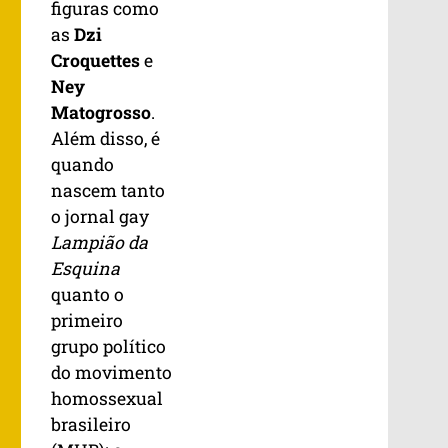
figuras como
as
Dzi
Croquettes
e
Ney
Matogrosso
.
Além disso, é
quando
nascem tanto
o jornal gay
Lampião da
Esquina
quanto o
primeiro
grupo político
do movimento
homossexual
brasileiro