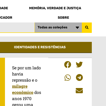
EDADE
MEMÓRIA, VERDADE E JUSTIÇA
UCADOR
SOBRE
Todas as coleções
IDENTIDADES E RESISTÊNCIAS
Se por um lado
havia
repressão e o
milagre
econômico
dos
anos 1970
gerou uma