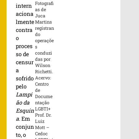
Fotografi
intern
as de
aciona
Juca
lmente
Martins
registran
contra
do
o
operaçõe
proces
s
conduzi
so de
das por
censur
Wilson
a
Richetti.
Acervo:
sofrido
Centro
pelo
de
Lampi
Docume
ão da
ntação
LGBTI+
Esquin
Prof. Dr.
a
. Em
Luiz
conjun
Mott –
Cedoc
to, o