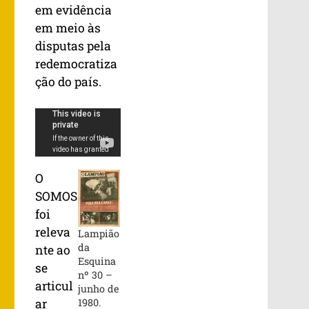
em evidência
em meio às
disputas pela
redemocratiza
ção do país.
O
SOMOS
foi
releva
Lampião
da
nte ao
Esquina
se
nº 30 –
articul
junho de
1980.
ar